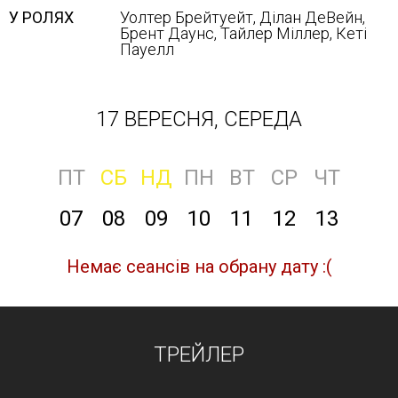
У РОЛЯХ
Уолтер Брейтуейт, Ділан ДеВейн,
Брент Даунс, Тайлер Міллер, Кеті
Пауелл
17 ВЕРЕСНЯ, СЕРЕДА
ПТ
СБ
НД
ПН
ВТ
СР
ЧТ
07
08
09
10
11
12
13
Немає сеансів на обрану дату :(
ТРЕЙЛЕР