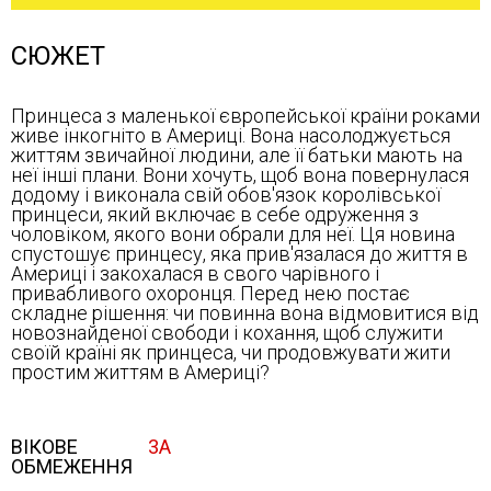
СЮЖЕТ
Принцеса з маленької європейської країни роками
живе інкогніто в Америці. Вона насолоджується
життям звичайної людини, але її батьки мають на
неї інші плани. Вони хочуть, щоб вона повернулася
додому і виконала свій обов'язок королівської
принцеси, який включає в себе одруження з
чоловіком, якого вони обрали для неї. Ця новина
спустошує принцесу, яка прив'язалася до життя в
Америці і закохалася в свого чарівного і
привабливого охоронця. Перед нею постає
складне рішення: чи повинна вона відмовитися від
новознайденої свободи і кохання, щоб служити
своїй країні як принцеса, чи продовжувати жити
простим життям в Америці?
ВІКОВЕ
3А
ОБМЕЖЕННЯ