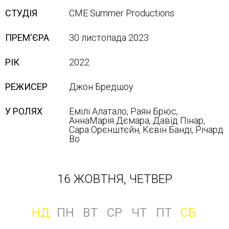
СТУДІЯ
CME Summer Productions
ПРЕМ'ЄРА
30 листопада 2023
РІК
2022
РЕЖИСЕР
Джон Бредшоу
У РОЛЯХ
Eмілі Aлaтaлo, Paян Бpюc,
AннaMapія Дємapa, Дaвід Пінap,
Capa Opєнштєйн, Kєвін Бaнді, Pічapд
Bo
16 ЖОВТНЯ, ЧЕТВЕР
НД
ПН
ВТ
СР
ЧТ
ПТ
СБ