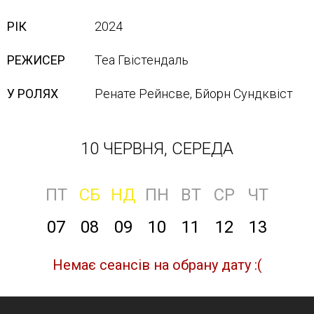
РІК
2024
РЕЖИСЕР
Теа Гвістендаль
У РОЛЯХ
Ренате Рейнсве, Бйорн Сундквіст
10 ЧЕРВНЯ, СЕРЕДА
ПТ
СБ
НД
ПН
ВТ
СР
ЧТ
07
08
09
10
11
12
13
Немає сеансів на обрану дату :(