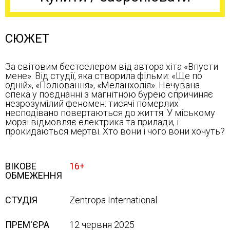
СЮЖЕТ
За світовим бестселером від автора хіта «Впусти
мене». Від студії, яка створила фільми: «Ще по
одній», «Полювання», «Меланхолія». Нечувана
спека у поєднанні з магнітною бурею спричиняє
незрозумілий феномен: тисячі померлих
несподівано повертаються до життя. У міському
морзі відмовляє електрика та прилади, і
прокидаються мертві. Хто вони і чого вони хочуть?
ВІКОВЕ
16+
ОБМЕЖЕННЯ
СТУДІЯ
Zentropa International
ПРЕМ'ЄРА
12 червня 2025