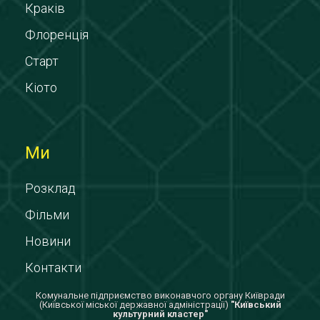
Краків
Флоренція
Старт
Кіото
Ми
Розклад
Фільми
Новини
Контакти
Комунальне підприємство виконавчого органу Київради
(Київської міської державної адміністрації)
"Київський
культурний кластер"