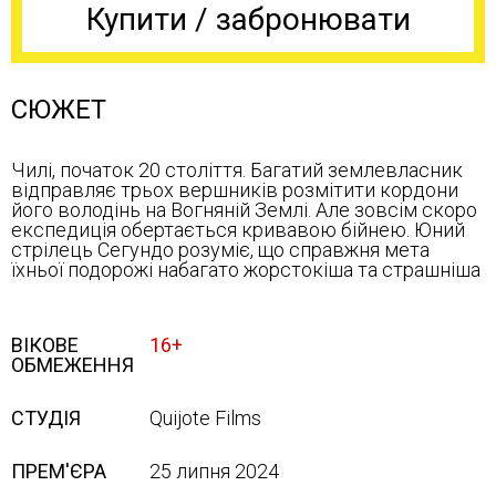
Купити / забронювати
СЮЖЕТ
Чилі, початок 20 століття. Багатий землевласник
відправляє трьох вершників розмітити кордони
його володінь на Вогняній Землі. Але зовсім скоро
експедиція обертається кривавою бійнею. Юний
стрілець Сегундо розуміє, що справжня мета
їхньої подорожі набагато жорстокіша та страшніша
ВІКОВЕ
16+
ОБМЕЖЕННЯ
СТУДІЯ
Quijote Films
ПРЕМ'ЄРА
25 липня 2024