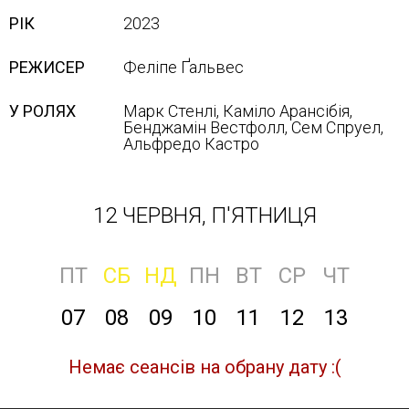
РІК
2023
РЕЖИСЕР
Феліпе Ґальвес
У РОЛЯХ
Марк Стенлі, Каміло Арансібія,
Бенджамін Вестфолл, Сем Спруел,
Альфредо Кастро
12 ЧЕРВНЯ, П'ЯТНИЦЯ
ПТ
СБ
НД
ПН
ВТ
СР
ЧТ
07
08
09
10
11
12
13
Немає сеансів на обрану дату :(