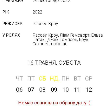
ПРЕМ'ЄРА
24 листопада 2022
РІК
2022
РЕЖИСЕР
Рассел Кроу
У РОЛЯХ
Рассел Кроу, Ліам Гемсворт, Ельза
Патакі, Джек Томпсон, Брук
Сетчвелл та інші.
16 ТРАВНЯ, СУБОТА
ЧТ
ПТ
СБ
НД
ПН
ВТ
СР
06
07
08
09
10
11
12
Немає сеансів на обрану дату :(