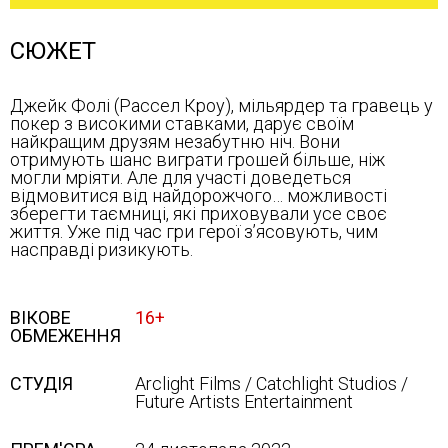
СЮЖЕТ
Джейк Фолі (Рассел Кроу), мільярдер та гравець у
покер з високими ставками, дарує своїм
найкращим друзям незабутню ніч. Вони
отримують шанс виграти грошей більше, ніж
могли мріяти. Але для участі доведеться
відмовитися від найдорожчого… можливості
зберегти таємниці, які приховували усе своє
життя. Уже під час гри герої з’ясовують, чим
насправді ризикують.
ВІКОВЕ
16+
ОБМЕЖЕННЯ
СТУДІЯ
Arclight Films / Catchlight Studios /
Future Artists Entertainment