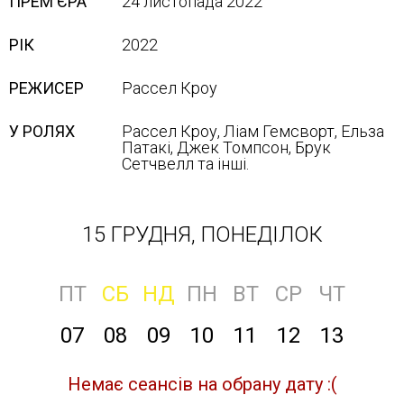
ПРЕМ'ЄРА
24 листопада 2022
РІК
2022
РЕЖИСЕР
Рассел Кроу
У РОЛЯХ
Рассел Кроу, Ліам Гемсворт, Ельза
Патакі, Джек Томпсон, Брук
Сетчвелл та інші.
15 ГРУДНЯ, ПОНЕДІЛОК
ПТ
СБ
НД
ПН
ВТ
СР
ЧТ
07
08
09
10
11
12
13
Немає сеансів на обрану дату :(