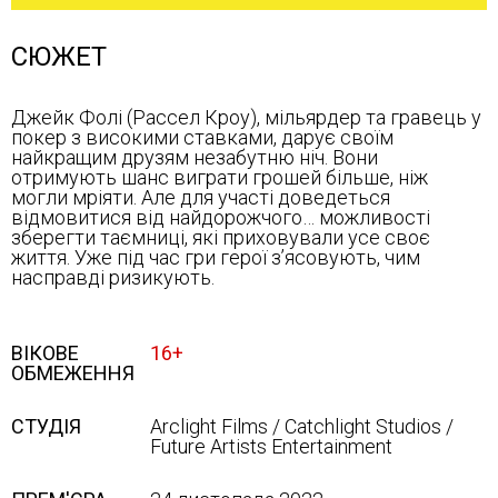
СЮЖЕТ
Джейк Фолі (Рассел Кроу), мільярдер та гравець у
покер з високими ставками, дарує своїм
найкращим друзям незабутню ніч. Вони
отримують шанс виграти грошей більше, ніж
могли мріяти. Але для участі доведеться
відмовитися від найдорожчого… можливості
зберегти таємниці, які приховували усе своє
життя. Уже під час гри герої з’ясовують, чим
насправді ризикують.
ВІКОВЕ
16+
ОБМЕЖЕННЯ
СТУДІЯ
Arclight Films / Catchlight Studios /
Future Artists Entertainment