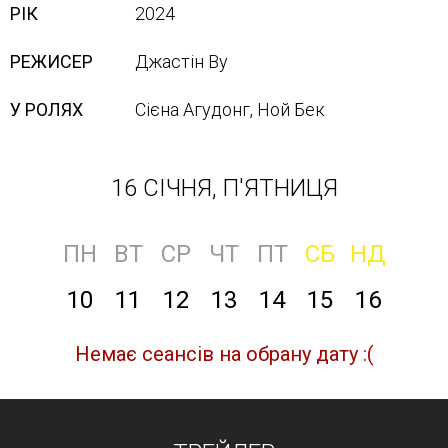
РІК
2024
РЕЖИСЕР
Джастін Ву
У РОЛЯХ
Сієна Агудонг, Ной Бек
16 СІЧНЯ, П'ЯТНИЦЯ
ПН
ВТ
СР
ЧТ
ПТ
СБ
НД
10
11
12
13
14
15
16
Немає сеансів на обрану дату :(