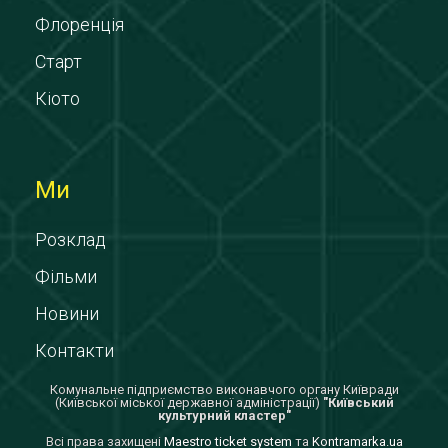
Флоренція
Старт
Кіото
Ми
Розклад
Фільми
Новини
Контакти
Комунальне підприємство виконавчого органу Київради
(Київської міської державної адміністрації)
"Київський
культурний кластер"
Всi права захищенi
Maestro ticket system
та
Kontramarka.ua