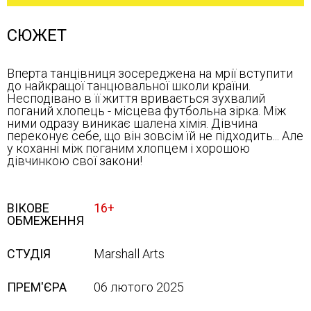
СЮЖЕТ
Вперта танцівниця зосереджена на мрії вступити
до найкращої танцювальної школи країни.
Несподівано в її життя вривається зухвалий
поганий хлопець - місцева футбольна зірка. Між
ними одразу виникає шалена хімія. Дівчина
переконує себе, що він зовсім їй не підходить... Але
у коханні між поганим хлопцем і хорошою
дівчинкою свої закони!
ВІКОВЕ
16+
ОБМЕЖЕННЯ
СТУДІЯ
Marshall Arts
ПРЕМ'ЄРА
06 лютого 2025