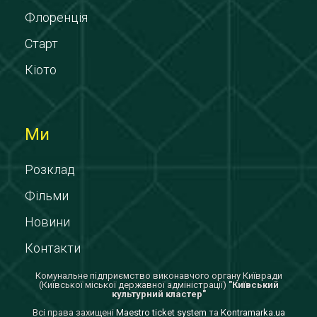
Флоренція
Старт
Кіото
Ми
Розклад
Фільми
Новини
Контакти
Комунальне підприємство виконавчого органу Київради
(Київської міської державної адміністрації)
"Київський
культурний кластер"
Всi права захищенi
Maestro ticket system
та
Kontramarka.ua