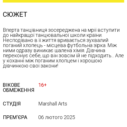
СЮЖЕТ
Вперта танцівниця зосереджена на мрії вступити
до найкращої танцювальної школи країни.
Несподівано в її життя вривається зухвалий
поганий хлопець - місцева футбольна зірка. Між
ними одразу виникає шалена хімія. Дівчина
переконує себе, що він зовсім їй не підходить... Але
у коханні між поганим хлопцем і хорошою
дівчинкою свої закони!
ВІКОВЕ
16+
ОБМЕЖЕННЯ
СТУДІЯ
Marshall Arts
ПРЕМ'ЄРА
06 лютого 2025