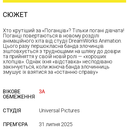
СЮЖЕТ
Хто крутіший за «Поганців»? Тільки погані дівчата!
Поганці повертаються в новому розділі
анімаційного хіта від студії DreamWorks Animation.
Цього разу першокласна банда злочинців
зіштовхується з труднощами на шляху до довіри
та прийняття у своїй новій ролі — «хороших
хлопців». Однак їхня «відставка» несподівано
закінчується, коли жіноча банда злочинниць
змушує їх взятися за «останню справу»
ВІКОВЕ
3А
ОБМЕЖЕННЯ
СТУДІЯ
Universal Pictures
ПРЕМ'ЄРА
31 липня 2025