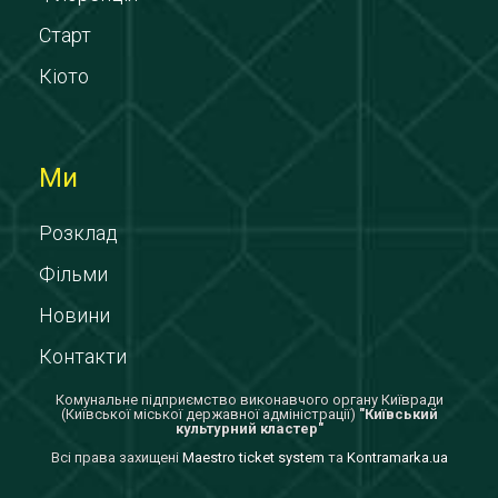
Старт
Кіото
Ми
Розклад
Фільми
Новини
Контакти
Комунальне підприємство виконавчого органу Київради
(Київської міської державної адміністрації)
"Київський
культурний кластер"
Всi права захищенi
Maestro ticket system
та
Kontramarka.ua