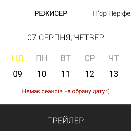
РЕЖИСЕР
П'єр Періф
07 СЕРПНЯ, ЧЕТВЕР
НД
ПН
ВТ
СР
ЧТ
09
10
11
12
13
Немає сеансів на обрану дату :(
ТРЕЙЛЕР