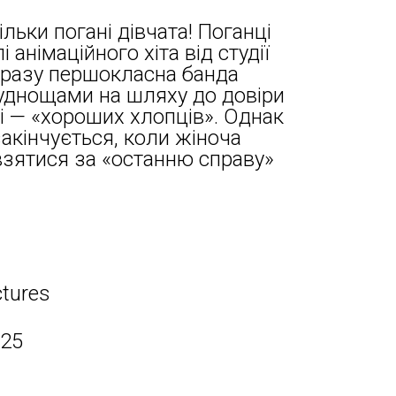
льки погані дівчата! Поганці
анімаційного хіта від студії
 разу першокласна банда
руднощами на шляху до довіри
лі — «хороших хлопців». Однак
закінчується, коли жіноча
взятися за «останню справу»
ctures
025