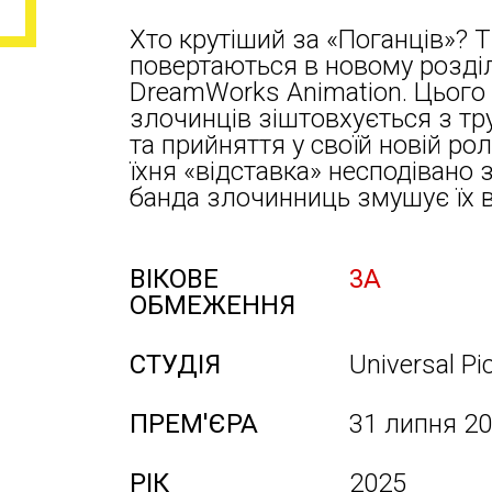
Хто крутіший за «Поганців»? Ті
повертаються в новому розділі 
DreamWorks Animation. Цього
злочинців зіштовхується з т
та прийняття у своїй новій ро
їхня «відставка» несподівано 
банда злочинниць змушує їх 
ВІКОВЕ
3А
ОБМЕЖЕННЯ
СТУДІЯ
Universal Pi
ПРЕМ'ЄРА
31 липня 2
РІК
2025