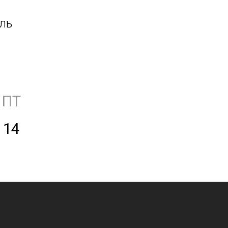
ель
ПТ
14