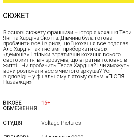
СЮЖЕТ
В основі сюжету франшизи – історія кохання Теси
Янг та Хардіна Скотта. Дівчина була готова
пробачити все і вірила, що її кохання все подолає.
Але Хардін так і не зміг приборкати своїх
«демонів». І тільки втративши кохання всього
свого життя, він зрозумів, що втратив головне в
житті… Чи пробачить Тесса Хардіна? І чи зможуть
вони розпочати все з чистого аркуша? Усі
відповіді – у фінальному п'ятому фільмі «ПІСЛЯ.
Назавжди».
ВІКОВЕ
16+
ОБМЕЖЕННЯ
СТУДІЯ
Voltage Pictures