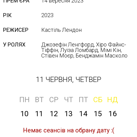
ПРЕМ'ЄРА
14 вересня 2023
РІК
2023
РЕЖИСЕР
Кастіль Лендон
У РОЛЯХ
Джозефін Ленгфорд, Хіро Файнс-
Тіффін, Луїза Ломбард, Мімі Кін,
Стівен Моєр, Бенджамін Масколо
11 ЧЕРВНЯ, ЧЕТВЕР
ПН
ВТ
СР
ЧТ
ПТ
СБ
НД
10
11
12
13
14
15
16
Немає сеансів на обрану дату :(