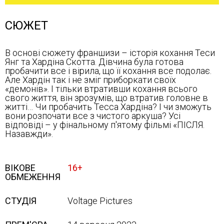
СЮЖЕТ
В основі сюжету франшизи – історія кохання Теси
Янг та Хардіна Скотта. Дівчина була готова
пробачити все і вірила, що її кохання все подолає.
Але Хардін так і не зміг приборкати своїх
«демонів». І тільки втративши кохання всього
свого життя, він зрозумів, що втратив головне в
житті… Чи пробачить Тесса Хардіна? І чи зможуть
вони розпочати все з чистого аркуша? Усі
відповіді – у фінальному п'ятому фільмі «ПІСЛЯ.
Назавжди».
ВІКОВЕ
16+
ОБМЕЖЕННЯ
СТУДІЯ
Voltage Pictures