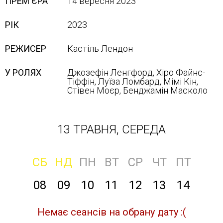
ПРЕМ'ЄРА
14 вересня 2023
РІК
2023
РЕЖИСЕР
Кастіль Лендон
У РОЛЯХ
Джозефін Ленгфорд, Хіро Файнс-
Тіффін, Луїза Ломбард, Мімі Кін,
Стівен Моєр, Бенджамін Масколо
13 ТРАВНЯ, СЕРЕДА
СБ
НД
ПН
ВТ
СР
ЧТ
ПТ
08
09
10
11
12
13
14
Немає сеансів на обрану дату :(