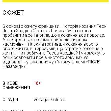
СЮЖЕТ
В основі сюжету франшизи – історія кохання Теси
Янг та Хардіна Скотта. Дівчина була готова
пробачити все і вірила, що її кохання все подолає.
Але Хардін так і не зміг приборкати своїх
«демонів». І тільки втративши кохання всього
свого життя, він зрозумів, що втратив головне в
житті… Чи пробачить Тесса Хардіна? І чи зможуть
вони розпочати все з чистого аркуша? Усі
відповіді – у фінальному п'ятому фільмі «ПІСЛЯ.
Назавжди».
ВІКОВЕ
16+
ОБМЕЖЕННЯ
СТУДІЯ
Voltage Pictures