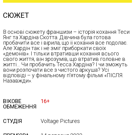
СЮЖЕТ
В основі сюжету франшизи – історія кохання Теси
Янг та Хардіна Скотта. Дівчина була готова
пробачити все і вірила, що її кохання все подолає.
Але Хардін так і не зміг приборкати своїх
«демонів». І тільки втративши кохання всього
свого життя, він зрозумів, що втратив головне в
житті… Чи пробачить Тесса Хардіна? І чи зможуть
вони розпочати все з чистого аркуша? Усі
відповіді – у фінальному п'ятому фільмі «ПІСЛЯ.
Назавжди».
ВІКОВЕ
16+
ОБМЕЖЕННЯ
СТУДІЯ
Voltage Pictures