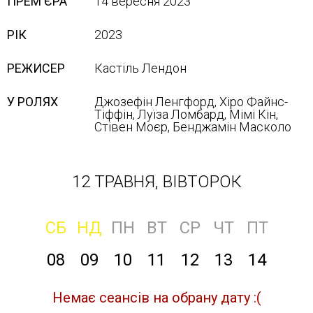
ПРЕМ'ЄРА
14 вересня 2023
РІК
2023
РЕЖИСЕР
Кастіль Лендон
У РОЛЯХ
Джозефін Ленгфорд, Хіро Файнс-
Тіффін, Луїза Ломбард, Мімі Кін,
Стівен Моєр, Бенджамін Масколо
12 ТРАВНЯ, ВІВТОРОК
СБ
НД
ПН
ВТ
СР
ЧТ
ПТ
08
09
10
11
12
13
14
Немає сеансів на обрану дату :(