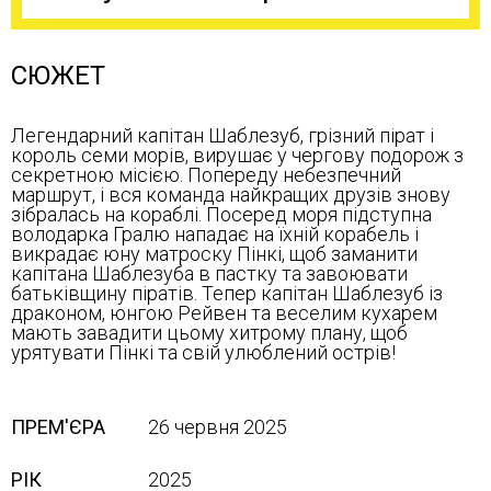
СЮЖЕТ
Легендарний капітан Шаблезуб, грізний пірат і
король семи морів, вирушає у чергову подорож з
секретною місією. Попереду небезпечний
маршрут, і вся команда найкращих друзів знову
зібралась на кораблі. Посеред моря підступна
володарка Гралю нападає на їхній корабель і
викрадає юну матроску Пінкі, щоб заманити
капітана Шаблезуба в пастку та завоювати
батьківщину піратів. Тепер капітан Шаблезуб із
драконом, юнгою Рейвен та веселим кухарем
мають завадити цьому хитрому плану, щоб
урятувати Пінкі та свій улюблений острів!
ПРЕМ'ЄРА
26 червня 2025
РІК
2025