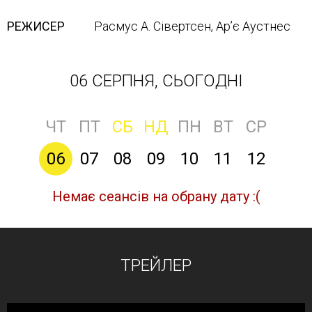
РЕЖИСЕР
Расмус А. Сівертсен, Ар’є Аустнес
06 СЕРПНЯ, СЬОГОДНІ
ЧТ
ПТ
СБ
НД
ПН
ВТ
СР
06
07
08
09
10
11
12
Немає сеансів на обрану дату :(
ТРЕЙЛЕР