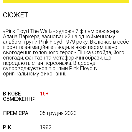
СЮЖЕТ
«Pink Floyd The Wall» - художній фільм режисера
Алана Паркера, заснований на однойменному
альбомі групи Pink Floyd 1979 року. Включає в себе
ігрові та анімаційні епізоди, в яких перемішано
сьогодення головного героя - Пінка Флойда, його
спогади, фантазії та метафоричні образи, що
передають стан персонажа. Відеоряд
супроводжується піснями Pink Floyd в
оригінальному виконанні.
ВІКОВЕ
16+
ОБМЕЖЕННЯ
ПРЕМ'ЄРА
05 грудня 2023
РІК
1982