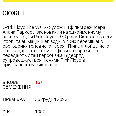
СЮЖЕТ
«Pink Floyd The Wall» - художній фільм режисера
Алана Паркера, заснований на однойменному
альбомі групи Pink Floyd 1979 року. Включає в себе
ігрові та анімаційні епізоди, в яких перемішано
сьогодення головного героя - Пінка Флойда, його
спогади, фантазії та метафоричні образи, що
передають стан персонажа. Відеоряд
супроводжується піснями Pink Floyd в
оригінальному виконанні.
ВІКОВЕ
16+
ОБМЕЖЕННЯ
ПРЕМ'ЄРА
05 грудня 2023
РІК
1982