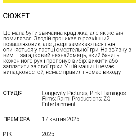
СЮЖЕТ
Це мала бути звичайна крадіжка, але як же він
помилявся. Злодій проникає в розкішний
позашляховик, але двері замикаються і він
опиняється у пастці смертельної гри. На зв’язку з
ним — загадковий незнайомець, який бачить
кожен його рух і пропонує вибір: вижити або
заплатити за свої гріхи. У цій машині немає
випадковостей, немає правил і немає виходу
СТУДІЯ
Longevity Pictures; Pink Flamingos
Films; Raimi Productions; ZQ
Entertainment
ПРЕМ'ЄРА
17 квітня 2025
РІК
2025