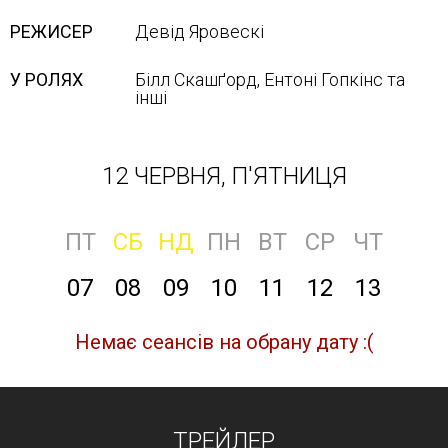
РЕЖИСЕР
Девід Яровескі
У РОЛЯХ
Білл Скашґорд, Ентоні Гопкінс та
інші
12 ЧЕРВНЯ, П'ЯТНИЦЯ
ПТ
СБ
НД
ПН
ВТ
СР
ЧТ
07
08
09
10
11
12
13
Немає сеансів на обрану дату :(
ТРЕЙЛЕР