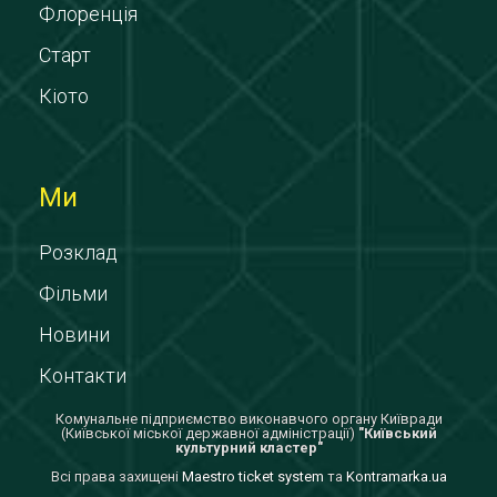
Флоренція
Старт
Кіото
Ми
Розклад
Фільми
Новини
Контакти
Комунальне підприємство виконавчого органу Київради
(Київської міської державної адміністрації)
"Київський
культурний кластер"
Всi права захищенi
Maestro ticket system
та
Kontramarka.ua