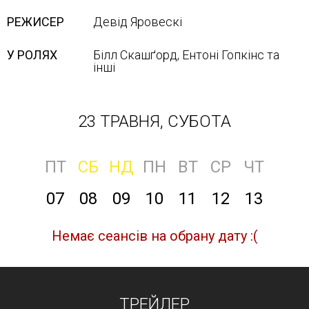
РЕЖИСЕР
Девід Яровескі
У РОЛЯХ
Білл Скашґорд, Ентоні Гопкінс та
інші
23 ТРАВНЯ, СУБОТА
ПТ
СБ
НД
ПН
ВТ
СР
ЧТ
07
08
09
10
11
12
13
Немає сеансів на обрану дату :(
ТРЕЙЛЕР