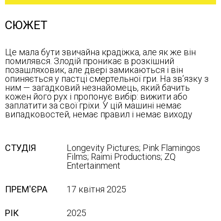
СЮЖЕТ
Це мала бути звичайна крадіжка, але як же він
помилявся. Злодій проникає в розкішний
позашляховик, але двері замикаються і він
опиняється у пастці смертельної гри. На зв’язку з
ним — загадковий незнайомець, який бачить
кожен його рух і пропонує вибір: вижити або
заплатити за свої гріхи. У цій машині немає
випадковостей, немає правил і немає виходу
СТУДІЯ
Longevity Pictures; Pink Flamingos
Films; Raimi Productions; ZQ
Entertainment
ПРЕМ'ЄРА
17 квітня 2025
РІК
2025