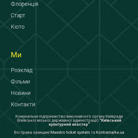
Флоренція
Старт
Кіото
Ми
Розклад
Фільми
Новини
Контакти
Комунальне підприємство виконавчого органу Київради
(Київської міської державної адміністрації)
"Київський
культурний кластер"
Всi права захищенi
Maestro ticket system
та
Kontramarka.ua