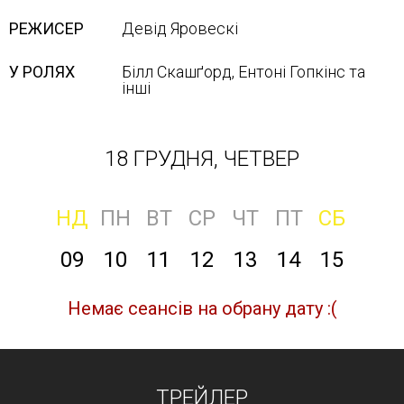
РЕЖИСЕР
Девід Яровескі
У РОЛЯХ
Білл Скашґорд, Ентоні Гопкінс та
інші
18 ГРУДНЯ, ЧЕТВЕР
НД
ПН
ВТ
СР
ЧТ
ПТ
СБ
09
10
11
12
13
14
15
Немає сеансів на обрану дату :(
ТРЕЙЛЕР