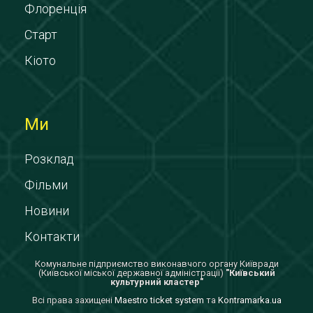
Флоренція
Старт
Кіото
Ми
Розклад
Фільми
Новини
Контакти
Комунальне підприємство виконавчого органу Київради
(Київської міської державної адміністрації)
"Київський
культурний кластер"
Всi права захищенi
Maestro ticket system
та
Kontramarka.ua