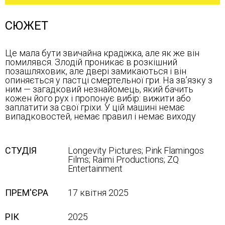
СЮЖЕТ
Це мала бути звичайна крадіжка, але як же він
помилявся. Злодій проникає в розкішний
позашляховик, але двері замикаються і він
опиняється у пастці смертельної гри. На зв’язку з
ним — загадковий незнайомець, який бачить
кожен його рух і пропонує вибір: вижити або
заплатити за свої гріхи. У цій машині немає
випадковостей, немає правил і немає виходу
СТУДІЯ
Longevity Pictures; Pink Flamingos
Films; Raimi Productions; ZQ
Entertainment
ПРЕМ'ЄРА
17 квітня 2025
РІК
2025