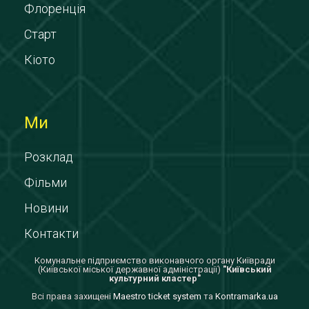
Флоренція
Старт
Кіото
Ми
Розклад
Фільми
Новини
Контакти
Комунальне підприємство виконавчого органу Київради
(Київської міської державної адміністрації)
"Київський
культурний кластер"
Всi права захищенi
Maestro ticket system
та
Kontramarka.ua