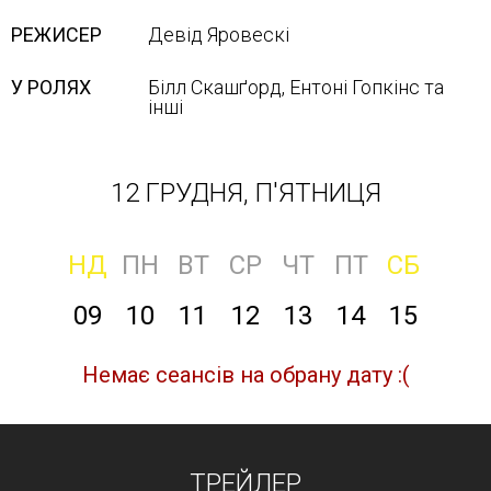
РЕЖИСЕР
Девід Яровескі
У РОЛЯХ
Білл Скашґорд, Ентоні Гопкінс та
інші
12 ГРУДНЯ, П'ЯТНИЦЯ
НД
ПН
ВТ
СР
ЧТ
ПТ
СБ
09
10
11
12
13
14
15
Немає сеансів на обрану дату :(
ТРЕЙЛЕР