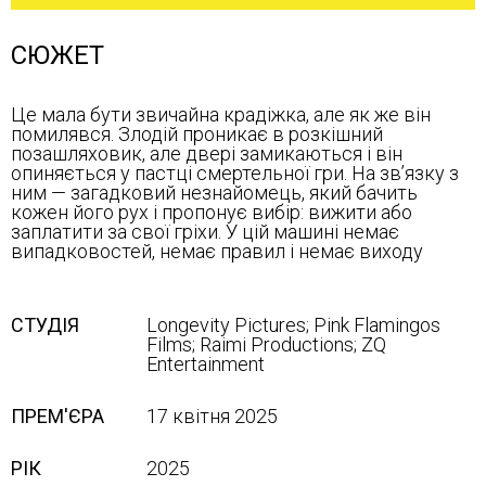
СЮЖЕТ
Це мала бути звичайна крадіжка, але як же він
помилявся. Злодій проникає в розкішний
позашляховик, але двері замикаються і він
опиняється у пастці смертельної гри. На зв’язку з
ним — загадковий незнайомець, який бачить
кожен його рух і пропонує вибір: вижити або
заплатити за свої гріхи. У цій машині немає
випадковостей, немає правил і немає виходу
СТУДІЯ
Longevity Pictures; Pink Flamingos
Films; Raimi Productions; ZQ
Entertainment
ПРЕМ'ЄРА
17 квітня 2025
РІК
2025