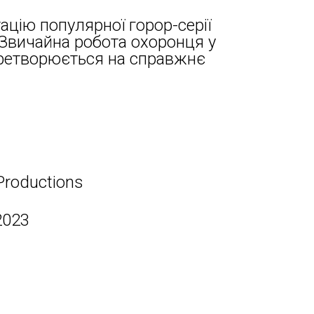
цію популярної горор-серії
! Звичайна робота охоронця у
перетворюється на справжнє
Productions
2023