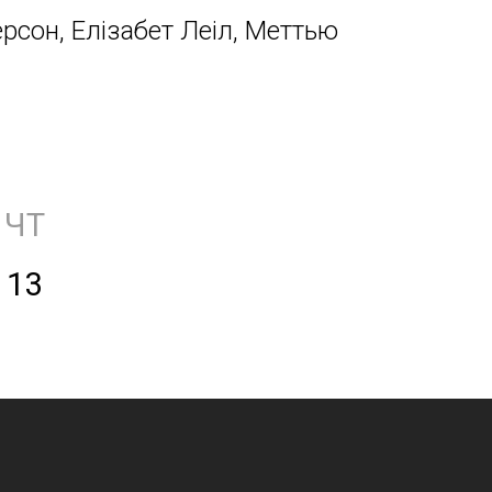
рсон, Елізабет Леіл, Меттью
ЧТ
13