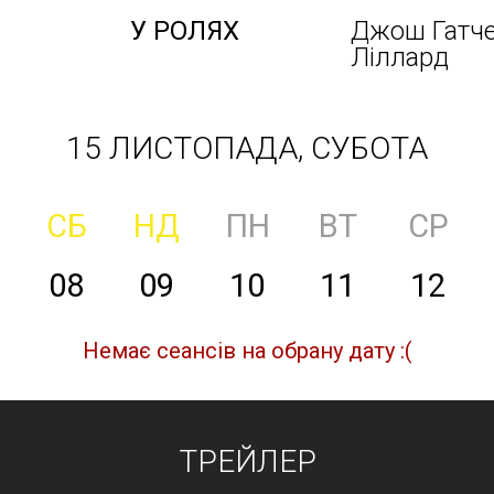
У РОЛЯХ
Джош Гатче
Ліллард
15 ЛИСТОПАДА, СУБОТА
СБ
НД
ПН
ВТ
СР
08
09
10
11
12
Немає сеансів на обрану дату :(
ТРЕЙЛЕР