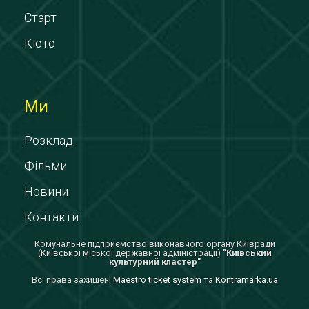
Старт
Кіото
Ми
Розклад
Фільми
Новини
Контакти
Комунальне підприємство виконавчого органу Київради
(Київської міської державної адміністрації)
"Київський
культурний кластер"
Всi права захищенi
Maestro ticket system
та
Kontramarka.ua