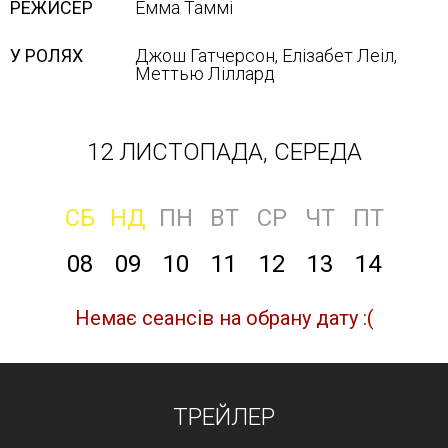
РЕЖИСЕР
Емма Таммі
У РОЛЯХ
Джош Гатчерсон, Елізабет Леіл,
Меттью Ліллард
12 ЛИСТОПАДА, СЕРЕДА
СБ
НД
ПН
ВТ
СР
ЧТ
ПТ
08
09
10
11
12
13
14
Немає сеансів на обрану дату :(
ТРЕЙЛЕР