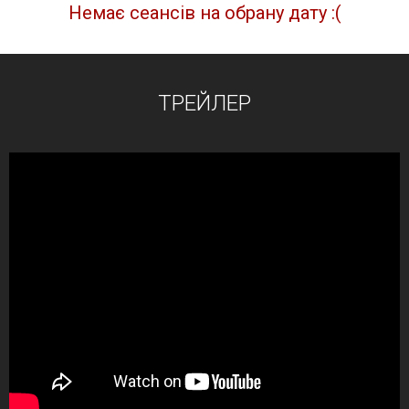
Немає сеансів на обрану дату :(
ТРЕЙЛЕР