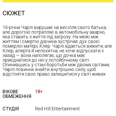
СЮЖЕТ
16-річна Чарлі вирушає на весілля свого батька,
але дорогою потрапляє в автомобільну аварію,
яка ставить її життя під загрозу. На межі між
життям і смертю дівчина зустрічає дух своєї
померлої матері, Клер. Чарлі вдається вижити, але
Клер, вперта й непохитна, не хоче відпускати її
назад — вона наполягає, що дочка має
приєднатися до неї у потойбічному світі.
Опинившись у стані боротьби між двома світами,
Чарлі повинна знайти внутрішню силу, щоб
відстояти своє право залишитися у світі живих
ВІКОВЕ
18+
ОБМЕЖЕННЯ
СТУДІЯ
Red Hill Entertainment