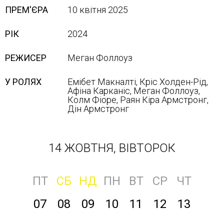
ПРЕМ'ЄРА
10 квітня 2025
РІК
2024
РЕЖИСЕР
Меган Фоллоуз
У РОЛЯХ
Емібет Макналті, Кріс Холден-Рід,
Афіна Карканіс, Меган Фоллоуз,
Колм Фіоре, Раян Кіра Армстронг,
Дін Армстронг
14 ЖОВТНЯ, ВІВТОРОК
ПТ
СБ
НД
ПН
ВТ
СР
ЧТ
07
08
09
10
11
12
13