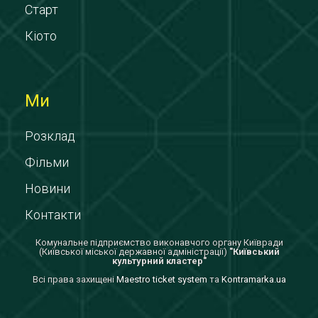
Старт
Кіото
Ми
Розклад
Фільми
Новини
Контакти
Комунальне підприємство виконавчого органу Київради
(Київської міської державної адміністрації)
"Київський
культурний кластер"
Всi права захищенi
Maestro ticket system
та
Kontramarka.ua