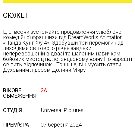
СЮЖЕТ
Цієї весни зустрічайте продовження улюбленої
комедійної франшизи від DreamWorks Animation
«Панда Кунг-Фу 4»! Здобувши три перемоги над
лиходіями світового рівня завдяки
неперевершеній відвазі та шаленим навичкам
бойових мистецтв, легендарному воїну По нарешті
світить відпочинок… Точніше, він мусить стати
Духовним лідером Долини Миру
ВІКОВЕ
3А
ОБМЕЖЕННЯ
СТУДІЯ
Universal Pictures
ПРЕМ'ЄРА
07 березня 2024