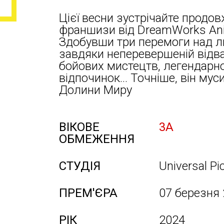
Цієї весни зустрічайте продо
франшизи від DreamWorks Ani
Здобувши три перемоги над ли
завдяки неперевершеній відв
бойових мистецтв, легендарно
відпочинок… Точніше, він мус
Долини Миру
ВІКОВЕ
3А
ОБМЕЖЕННЯ
СТУДІЯ
Universal Pi
ПРЕМ'ЄРА
07 березня
РІК
2024