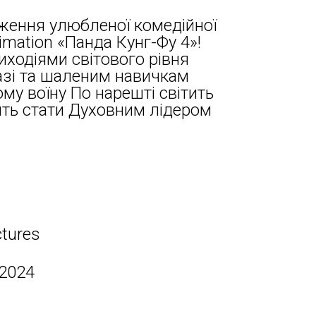
вження улюбленої комедійної
mation «Панда Кунг-Фу 4»!
ходіями світового рівня
азі та шаленим навичкам
му воїну По нарешті світить
ить стати Духовним лідером
ctures
 2024