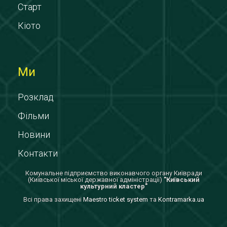
Старт
Кіото
Ми
Розклад
Фільми
Новини
Контакти
Комунальне підприємство виконавчого органу Київради
(Київської міської державної адміністрації)
"Київський
культурний кластер"
Всi права захищенi
Maestro ticket system
та
Kontramarka.ua