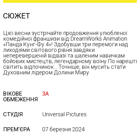
СЮЖЕТ
Цієї весни зустрічайте продовження улюбленої
комедійної франшизи від DreamWorks Animation
«Панда Кунг-Фу 4»! Здобувши три перемоги над
лиходіями світового рівня завдяки
неперевершеній відвазі та шаленим навичкам
бойових мистецтв, легендарному воїну По нарешті
світить відпочинок… Точніше, він мусить стати
Духовним лідером Долини Миру
ВІКОВЕ
3А
ОБМЕЖЕННЯ
СТУДІЯ
Universal Pictures
ПРЕМ'ЄРА
07 березня 2024