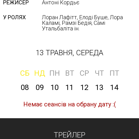
РЕЖИСЕР
Антоні Кордьє
У РОЛЯХ
Лоран Лафітт, Елоді Буше, Лора
Каламі, Рамзі Бедія, Самі
Утальбаліта ін.
13 ТРАВНЯ, СЕРЕДА
СБ
НД
ПН
ВТ
СР
ЧТ
ПТ
08
09
10
11
12
13
14
Немає сеансів на обрану дату :(
ТРЕЙЛЕР