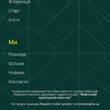
Флоренція
Старт
Кіото
Ми
Розклад
Фільми
Новини
Контакти
Комунальне підприємство виконавчого органу Київради
(Київської міської державної адміністрації)
"Київський
культурний кластер"
Всi права захищенi
Maestro ticket system
та
Kontramarka.ua