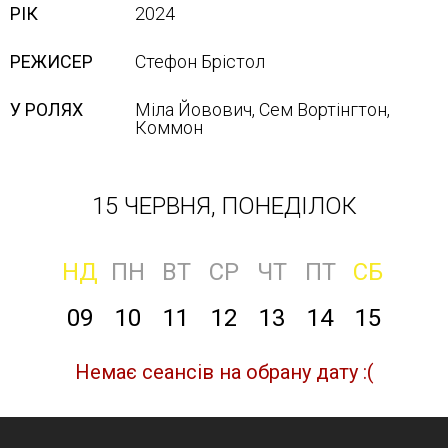
РІК
2024
РЕЖИСЕР
Стефон Брістол
У РОЛЯХ
Міла Йовович, Сем Вортінгтон,
Кoммoн
15 ЧЕРВНЯ, ПОНЕДІЛОК
НД
ПН
ВТ
СР
ЧТ
ПТ
СБ
09
10
11
12
13
14
15
Немає сеансів на обрану дату :(