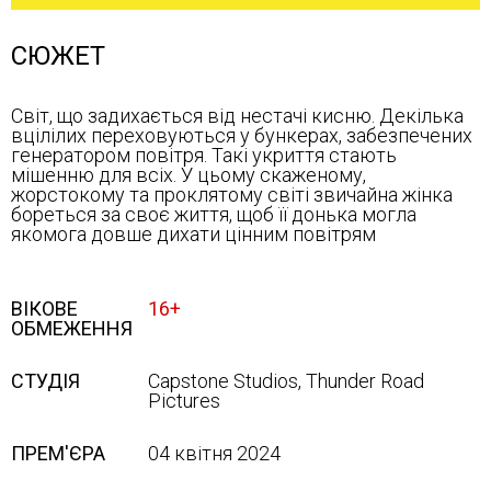
СЮЖЕТ
Світ, що задихається від нестачі кисню. Декілька
вцілілих переховуються у бункерах, забезпечених
генератором повітря. Такі укриття стають
мішенню для всіх. У цьому скаженому,
жорстокому та проклятому світі звичайна жінка
бореться за своє життя, щоб її донька могла
якомога довше дихати цінним повітрям
ВІКОВЕ
16+
ОБМЕЖЕННЯ
СТУДІЯ
Capstone Studios, Thunder Road
Pictures
ПРЕМ'ЄРА
04 квітня 2024