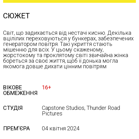
СЮЖЕТ
Світ, що задихається від нестачі кисню. Декілька
вцілілих переховуються у бункерах, забезпечених
генератором повітря. Такі укриття стають
мішенню для всіх. У цьому скаженому,
жорстокому та проклятому світі звичайна жінка
бореться за своє життя, щоб її донька могла
якомога довше дихати цінним повітрям
ВІКОВЕ
16+
ОБМЕЖЕННЯ
СТУДІЯ
Capstone Studios, Thunder Road
Pictures
ПРЕМ'ЄРА
04 квітня 2024