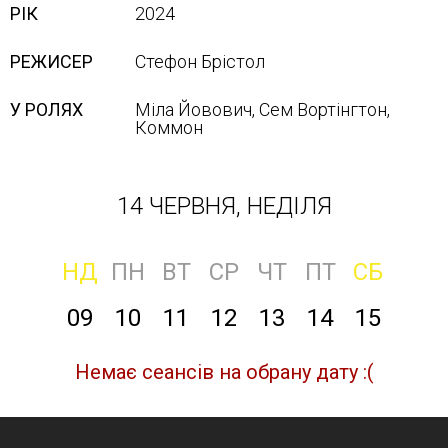
РІК
2024
РЕЖИСЕР
Стефон Брістол
У РОЛЯХ
Міла Йовович, Сем Вортінгтон,
Кoммoн
14 ЧЕРВНЯ, НЕДІЛЯ
НД
ПН
ВТ
СР
ЧТ
ПТ
СБ
09
10
11
12
13
14
15
Немає сеансів на обрану дату :(