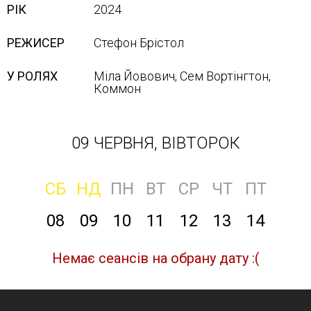
РІК
2024
РЕЖИСЕР
Стефон Брістол
У РОЛЯХ
Міла Йовович, Сем Вортінгтон,
Кoммoн
09 ЧЕРВНЯ, ВІВТОРОК
СБ
НД
ПН
ВТ
СР
ЧТ
ПТ
08
09
10
11
12
13
14
Немає сеансів на обрану дату :(