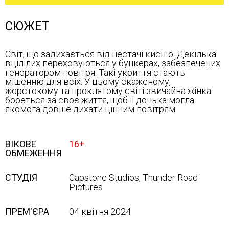
СЮЖЕТ
Світ, що задихається від нестачі кисню. Декілька
вцілілих переховуються у бункерах, забезпечених
генератором повітря. Такі укриття стають
мішенню для всіх. У цьому скаженому,
жорстокому та проклятому світі звичайна жінка
бореться за своє життя, щоб її донька могла
якомога довше дихати цінним повітрям
ВІКОВЕ
16+
ОБМЕЖЕННЯ
СТУДІЯ
Capstone Studios, Thunder Road
Pictures
ПРЕМ'ЄРА
04 квітня 2024