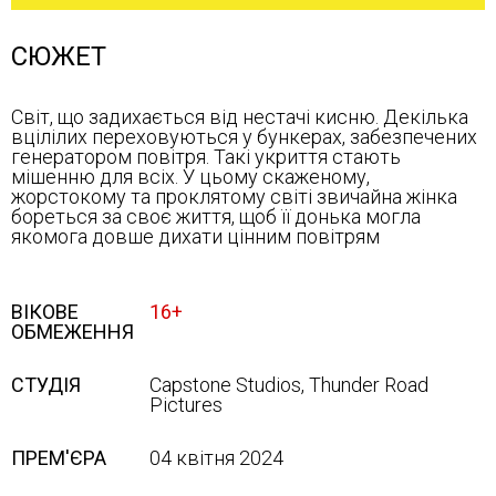
СЮЖЕТ
Світ, що задихається від нестачі кисню. Декілька
вцілілих переховуються у бункерах, забезпечених
генератором повітря. Такі укриття стають
мішенню для всіх. У цьому скаженому,
жорстокому та проклятому світі звичайна жінка
бореться за своє життя, щоб її донька могла
якомога довше дихати цінним повітрям
ВІКОВЕ
16+
ОБМЕЖЕННЯ
СТУДІЯ
Capstone Studios, Thunder Road
Pictures
ПРЕМ'ЄРА
04 квітня 2024