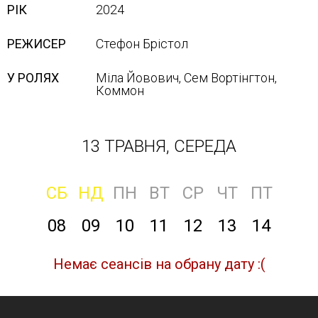
РІК
2024
РЕЖИСЕР
Стефон Брістол
У РОЛЯХ
Міла Йовович, Сем Вортінгтон,
Кoммoн
13 ТРАВНЯ, СЕРЕДА
СБ
НД
ПН
ВТ
СР
ЧТ
ПТ
08
09
10
11
12
13
14
Немає сеансів на обрану дату :(