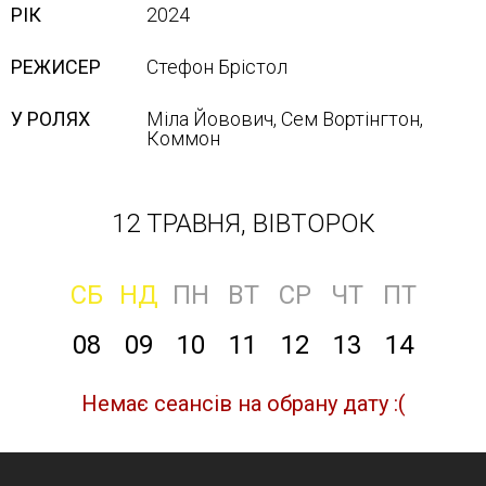
РІК
2024
РЕЖИСЕР
Стефон Брістол
У РОЛЯХ
Міла Йовович, Сем Вортінгтон,
Кoммoн
12 ТРАВНЯ, ВІВТОРОК
СБ
НД
ПН
ВТ
СР
ЧТ
ПТ
08
09
10
11
12
13
14
Немає сеансів на обрану дату :(