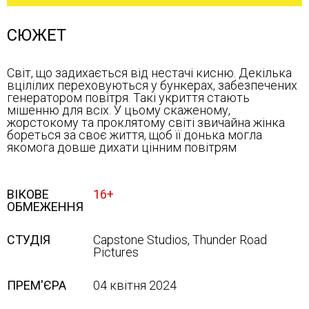
СЮЖЕТ
Світ, що задихається від нестачі кисню. Декілька
вцілілих переховуються у бункерах, забезпечених
генератором повітря. Такі укриття стають
мішенню для всіх. У цьому скаженому,
жорстокому та проклятому світі звичайна жінка
бореться за своє життя, щоб її донька могла
якомога довше дихати цінним повітрям
ВІКОВЕ
16+
ОБМЕЖЕННЯ
СТУДІЯ
Capstone Studios, Thunder Road
Pictures
ПРЕМ'ЄРА
04 квітня 2024