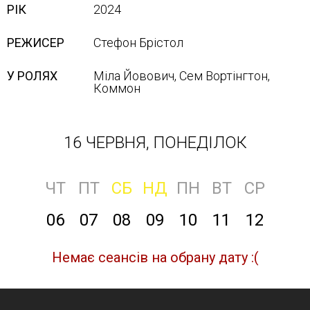
РІК
2024
РЕЖИСЕР
Стефон Брістол
У РОЛЯХ
Міла Йовович, Сем Вортінгтон,
Кoммoн
16 ЧЕРВНЯ, ПОНЕДІЛОК
ЧТ
ПТ
СБ
НД
ПН
ВТ
СР
06
07
08
09
10
11
12
Немає сеансів на обрану дату :(