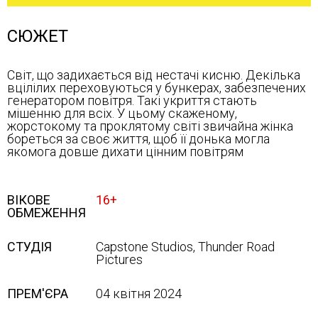
СЮЖЕТ
Світ, що задихається від нестачі кисню. Декілька
вцілілих переховуються у бункерах, забезпечених
генератором повітря. Такі укриття стають
мішенню для всіх. У цьому скаженому,
жорстокому та проклятому світі звичайна жінка
бореться за своє життя, щоб її донька могла
якомога довше дихати цінним повітрям
ВІКОВЕ
16+
ОБМЕЖЕННЯ
СТУДІЯ
Capstone Studios, Thunder Road
Pictures
ПРЕМ'ЄРА
04 квітня 2024