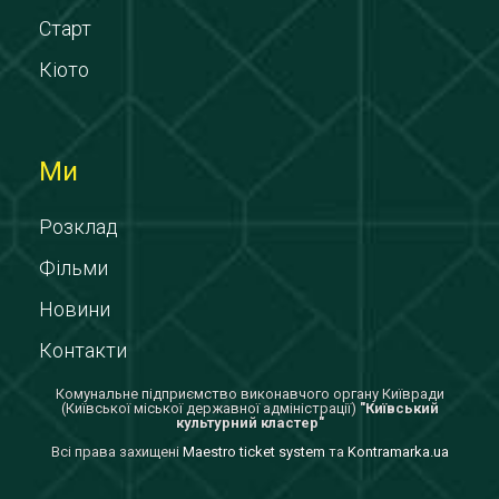
Старт
Кіото
Ми
Розклад
Фільми
Новини
Контакти
Комунальне підприємство виконавчого органу Київради
(Київської міської державної адміністрації)
"Київський
культурний кластер"
Всi права захищенi
Maestro ticket system
та
Kontramarka.ua