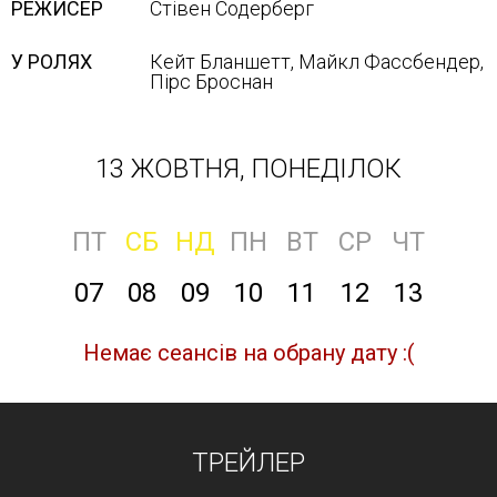
РЕЖИСЕР
Стівен Содерберг
У РОЛЯХ
Кейт Бланшетт, Майкл Фассбендер,
Пірс Броснан
13 ЖОВТНЯ, ПОНЕДІЛОК
ПТ
СБ
НД
ПН
ВТ
СР
ЧТ
07
08
09
10
11
12
13
Немає сеансів на обрану дату :(
ТРЕЙЛЕР