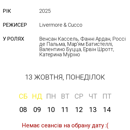
РІК
2025
РЕЖИСЕР
Livermore & Cucco
У РОЛЯХ
Венсан Кассель, Фанні Ардан, Россі
де Пальма, Мар'ям Батистеллі,
Валентино Буцца, Ервін Шротт,
Катерина Муріно
13 ЖОВТНЯ, ПОНЕДІЛОК
СБ
НД
ПН
ВТ
СР
ЧТ
ПТ
08
09
10
11
12
13
14
Немає сеансів на обрану дату :(