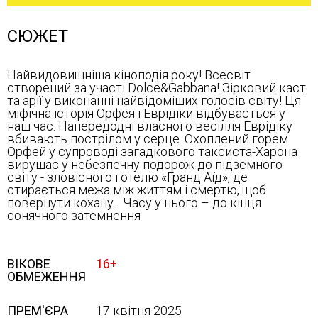
СЮЖЕТ
Найвидовищніша кіноподія року! Всесвіт
створений за участі Dolce&Gabbana! Зірковий каст
та арії у виконанні найвідоміших голосів світу! Ця
міфічна історія Орфея і Еврідіки відбувається у
наш час. Напередодні власного весілля Еврідіку
вбивають пострілом у серце. Охоплений горем
Орфей у супроводі загадкового таксиста-Харона
вирушає у небезпечну подорож до підземного
світу - зловісного готелю «Гранд Аїд», де
стирається межа між життям і смертю, щоб
повернути кохану... Часу у нього – до кінця
сонячного затемнення
ВІКОВЕ
16+
ОБМЕЖЕННЯ
ПРЕМ'ЄРА
17 квітня 2025