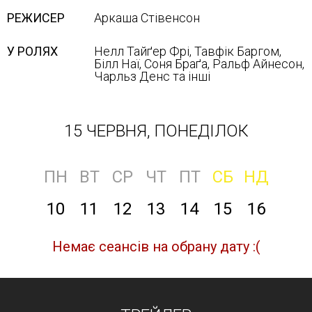
РЕЖИСЕР
Аркаша Стівенсон
У РОЛЯХ
Нелл Тайґер Фрі, Тавфік Баргом,
Білл Наї, Соня Браґа, Ральф Айнесон,
Чарльз Денс та інші
15 ЧЕРВНЯ, ПОНЕДІЛОК
ПН
ВТ
СР
ЧТ
ПТ
СБ
НД
10
11
12
13
14
15
16
Немає сеансів на обрану дату :(