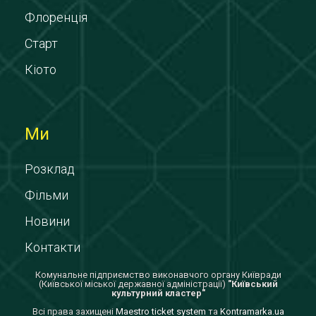
Флоренція
Старт
Кіото
Ми
Розклад
Фільми
Новини
Контакти
Комунальне підприємство виконавчого органу Київради
(Київської міської державної адміністрації)
"Київський
культурний кластер"
Всi права захищенi
Maestro ticket system
та
Kontramarka.ua