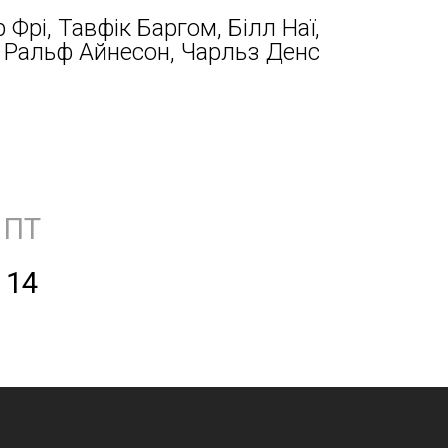
 Фрі, Тавфік Баргом, Білл Наї,
, Ральф Айнесон, Чарльз Денс
ПТ
14