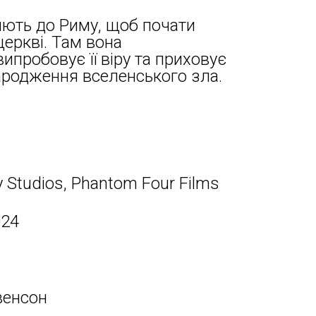
ють до Риму, щоб почати
еркві. Там вона
ипробовує її віру та приховує
ародження вселенського зла.
y Studios, Phantom Four Films
024
венсон