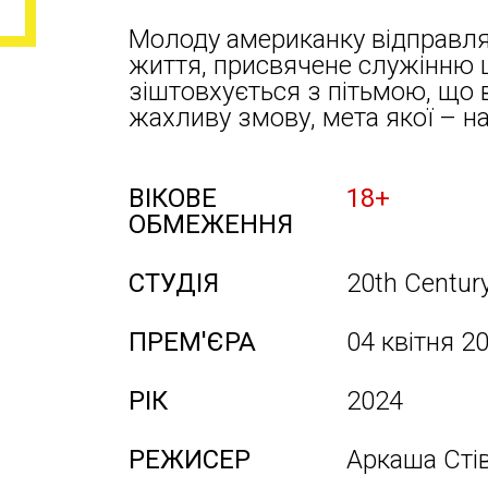
Молоду американку відправля
життя, присвячене служінню ц
зіштовхується з пітьмою, що в
жахливу змову, мета якої – н
ВІКОВЕ
18+
ОБМЕЖЕННЯ
СТУДІЯ
20th Centur
ПРЕМ'ЄРА
04 квітня 2
РІК
2024
РЕЖИСЕР
Аркаша Сті