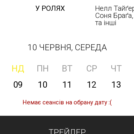
У РОЛЯХ
Нелл Тайґер
Соня Браґа
та інші
10 ЧЕРВНЯ, СЕРЕДА
НД
ПН
ВТ
СР
ЧТ
09
10
11
12
13
Немає сеансів на обрану дату :(
ТРЕЙЛЕР