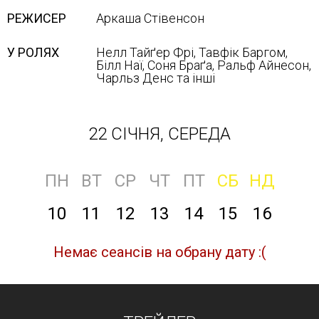
РЕЖИСЕР
Аркаша Стівенсон
У РОЛЯХ
Нелл Тайґер Фрі, Тавфік Баргом,
Білл Наї, Соня Браґа, Ральф Айнесон,
Чарльз Денс та інші
22 СІЧНЯ, СЕРЕДА
ПН
ВТ
СР
ЧТ
ПТ
СБ
НД
10
11
12
13
14
15
16
Немає сеансів на обрану дату :(