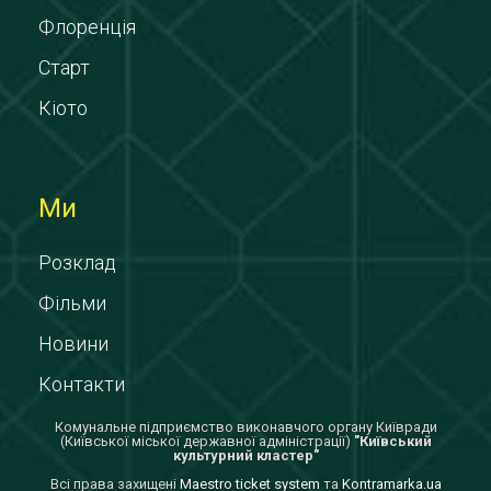
Флоренція
Старт
Кіото
Ми
Розклад
Фільми
Новини
Контакти
Комунальне підприємство виконавчого органу Київради
(Київської міської державної адміністрації)
"Київський
культурний кластер"
Всi права захищенi
Maestro ticket system
та
Kontramarka.ua