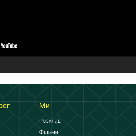
рег
Ми
Розклад
Фільми