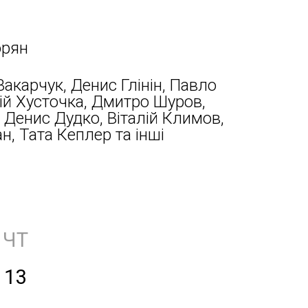
орян
акарчук, Денис Глінін, Павло
ій Хусточка, Дмитро Шуров,
 Денис Дудко, Віталій Климов,
н, Тата Кеплер та інші
ЧТ
13