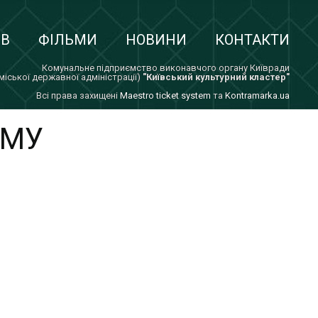
ІВ
ФІЛЬМИ
НОВИНИ
КОНТАКТИ
Комунальне підприємство виконавчого органу Київради
 міської державної адміністрації)
"Київський культурний кластер"
Всi права захищенi
Maestro ticket system
та
Kontramarka.ua
РМУ