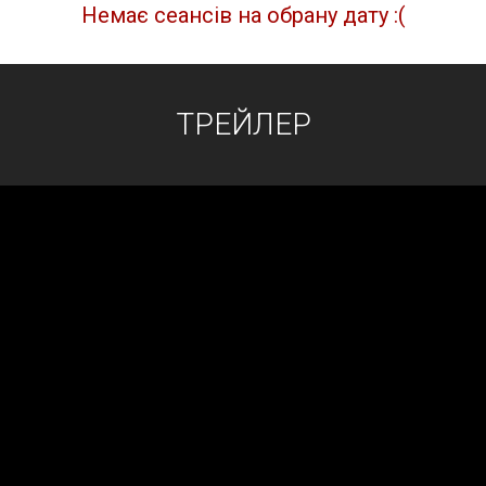
Немає сеансів на обрану дату :(
ТРЕЙЛЕР