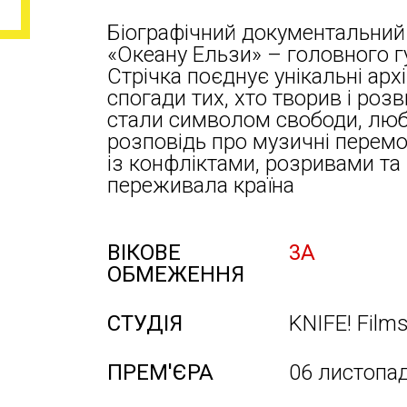
Біографічний документальний 
«Океану Ельзи» – головного г
Стрічка поєднує унікальні архі
спогади тих, хто творив і розв
стали символом свободи, любо
розповідь про музичні перемо
із конфліктами, розривами та
переживала країна
ВІКОВЕ
3А
ОБМЕЖЕННЯ
СТУДІЯ
KNIFE! Film
ПРЕМ'ЄРА
06 листопа