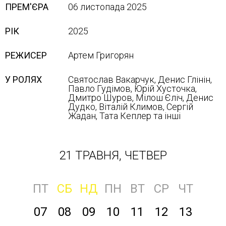
ПРЕМ'ЄРА
06 листопада 2025
РІК
2025
РЕЖИСЕР
Артем Григорян
У РОЛЯХ
Святослав Вакарчук, Денис Глінін,
Павло Гудімов, Юрій Хусточка,
Дмитро Шуров, Мілош Єліч, Денис
Дудко, Віталій Климов, Сергій
Жадан, Тата Кеплер та інші
21 ТРАВНЯ, ЧЕТВЕР
ПТ
СБ
НД
ПН
ВТ
СР
ЧТ
07
08
09
10
11
12
13