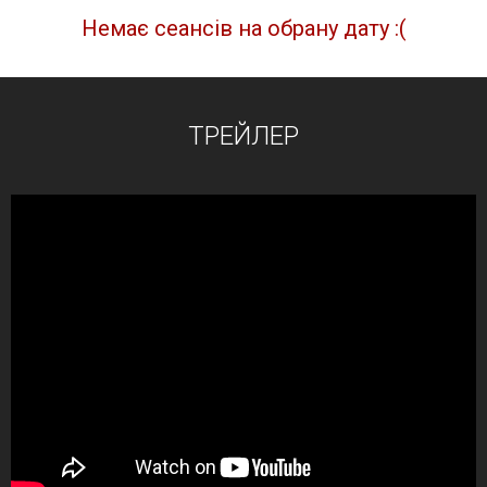
Немає сеансів на обрану дату :(
ТРЕЙЛЕР