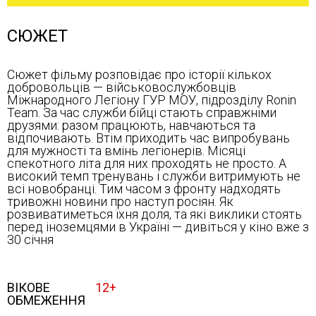
СЮЖЕТ
Сюжет фільму розповідає про історії кількох
добровольців — військовослужбовців
Міжнародного Легіону ГУР МOУ, підрозділу Ronin
Team. За час служби бійці стають справжніми
друзями: разом працюють, навчаються та
відпочивають. Втім приходить час випробувань
для мужності та вмінь легіонерів. Місяці
спекотного літа для них проходять не просто. А
високий темп тренувань і служби витримують не
всі новобранці. Тим часом з фронту надходять
тривожні новини про наступ росіян. Як
розвиватиметься їхня доля, та які виклики стоять
перед іноземцями в Україні — дивіться у кіно вже з
30 січня
ВІКОВЕ
12+
ОБМЕЖЕННЯ