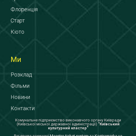
Флоренція
Старт
Кіото
Ми
Розклад
Фільми
Новини
Контакти
Комунальне підприємство виконавчого органу Київради
(Київської міської державної адміністрації)
"Київський
культурний кластер"
Всi права захищенi
Maestro ticket system
та
Kontramarka.ua