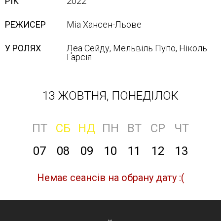
РІК
2022
РЕЖИСЕР
Міа Хансен-Льове
У РОЛЯХ
Леа Сейду, Мельвіль Пупо, Ніколь
Ґарсія
13 ЖОВТНЯ, ПОНЕДІЛОК
ПТ
СБ
НД
ПН
ВТ
СР
ЧТ
07
08
09
10
11
12
13
Немає сеансів на обрану дату :(