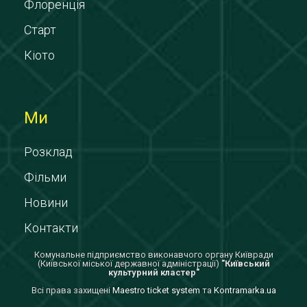
Флоренція
Старт
Кіото
Ми
Розклад
Фільми
Новини
Контакти
Комунальне підприємство виконавчого органу Київради
(Київської міської державної адміністрації)
"Київський
культурний кластер"
Всi права захищенi
Maestro ticket system
та
Kontramarka.ua