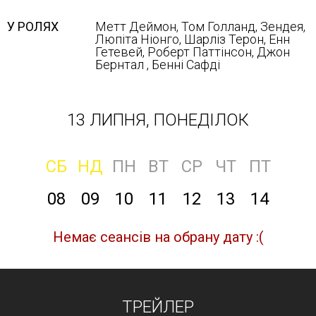
У РОЛЯХ
Метт Деймон, Том Голланд, Зендея,
Люпіта Ніонго, Шарліз Терон, Енн
Гетевей, Роберт Паттінсон, Джон
Бернтал , Бенні Сафді
13 ЛИПНЯ, ПОНЕДІЛОК
СБ
НД
ПН
ВТ
СР
ЧТ
ПТ
08
09
10
11
12
13
14
Немає сеансів на обрану дату :(
ТРЕЙЛЕР