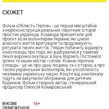
СЮЖЕТ
Фільм «Область Героїв» - це перша масштабна
кінореконструкція реальних героїчних історій
простих українців. Команда присвятила цей
проєкт всім волонтерам України, які ціною
власного життя врятували та продовжують
рятувати тисячі життів. Глядач побачить відверту
кіносповідь про події, які відбувалися у самому
пеклі ворожої окупації: в Бучі, Ворзелі, Гостомелі,
Ірпені та інших містах і селах. Кожна героїчна
сповідь - це не про одну людину та її історію, а про
тисячі українських волонтерів, які уособлюють
незламну українську націю. Кошти від кінопоказу
підуть на закупівлю обігрівачів для дитячих
будинків. Фільм створює автор і генеральний
продюсер Олексій Комаровський.
ВІКОВЕ
16+
ОБМЕЖЕННЯ