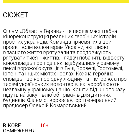
СЮЖЕТ
Фільм «Область Героїв» - це перша масштабна
кінореконструкція реальних героїчних історій
простих українців. Команда присвятила цей
проєкт всім волонтерам України, які ціною
власного життя врятували та продовжують
рятувати тисячі життів. Глядач побачить відверту
кіносповідь про події, які відбувалися у самому
пеклі ворожої окупації: в Бучі, Ворзелі, Гостомелі,
Ірпені та інших містах і селах. Кожна героїчна
сповідь - це не про одну людину та її історію, а про
тисячі українських волонтерів, які уособлюють
незламну українську націю. Кошти від кінопоказу
підуть на закупівлю обігрівачів для дитячих
будинків. Фільм створює автор і генеральний
продюсер Олексій Комаровський.
ВІКОВЕ
16+
ОБМЕЖЕННЯ