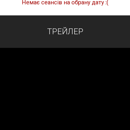
Немає сеансів на обрану дату :(
ТРЕЙЛЕР