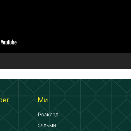
рег
Ми
Розклад
Фільми