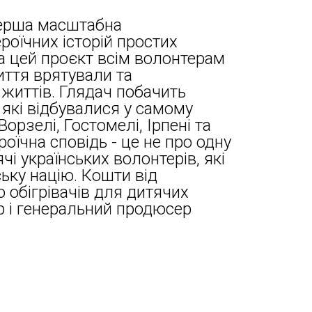
перша масштабна
роїчних історій простих
а цей проєкт всім волонтерам
иття врятували та
життів. Глядач побачить
, які відбувалися у самому
 Ворзелі, Гостомелі, Ірпені та
роїчна сповідь - це не про одну
ячі українських волонтерів, які
ьку націю. Кошти від
ю обігрівачів для дитячих
р і генеральний продюсер