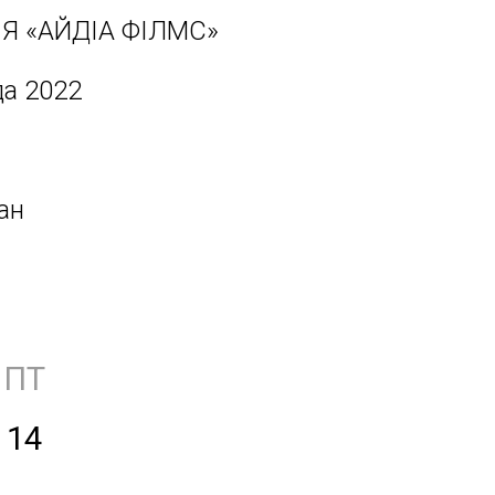
ІЯ «АЙДІА ФІЛМС»
да 2022
ан
ПТ
14