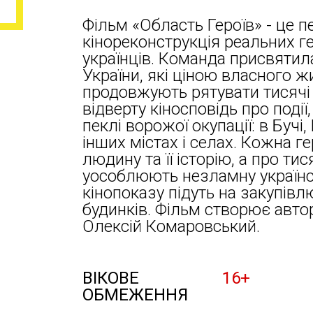
Фільм «Область Героїв» - це 
кінореконструкція реальних ге
українців. Команда присвятил
України, які ціною власного ж
продовжують рятувати тисячі 
відверту кіносповідь про події
пеклі ворожої окупації: в Бучі,
інших містах і селах. Кожна ге
людину та її історію, а про тис
уособлюють незламну українс
кінопоказу підуть на закупівл
будинків. Фільм створює авто
Олексій Комаровський.
ВІКОВЕ
16+
ОБМЕЖЕННЯ