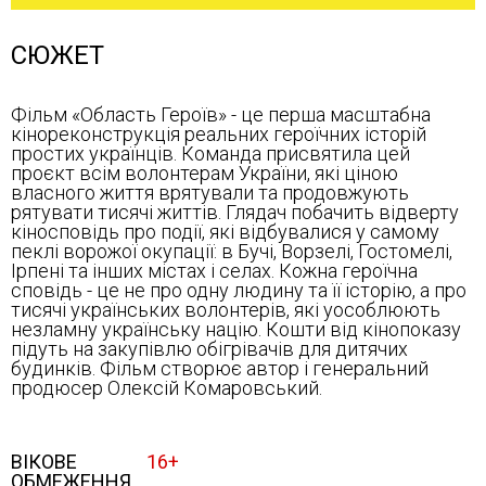
СЮЖЕТ
Фільм «Область Героїв» - це перша масштабна
кінореконструкція реальних героїчних історій
простих українців. Команда присвятила цей
проєкт всім волонтерам України, які ціною
власного життя врятували та продовжують
рятувати тисячі життів. Глядач побачить відверту
кіносповідь про події, які відбувалися у самому
пеклі ворожої окупації: в Бучі, Ворзелі, Гостомелі,
Ірпені та інших містах і селах. Кожна героїчна
сповідь - це не про одну людину та її історію, а про
тисячі українських волонтерів, які уособлюють
незламну українську націю. Кошти від кінопоказу
підуть на закупівлю обігрівачів для дитячих
будинків. Фільм створює автор і генеральний
продюсер Олексій Комаровський.
ВІКОВЕ
16+
ОБМЕЖЕННЯ