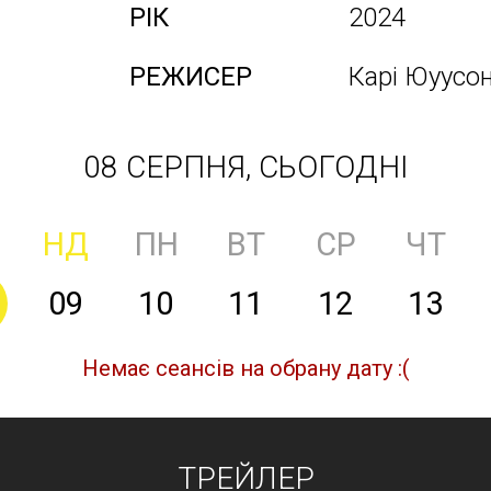
РІК
2024
РЕЖИСЕР
Карі Юуусо
08 СЕРПНЯ, СЬОГОДНІ
НД
ПН
ВТ
СР
ЧТ
09
10
11
12
13
Немає сеансів на обрану дату :(
ТРЕЙЛЕР