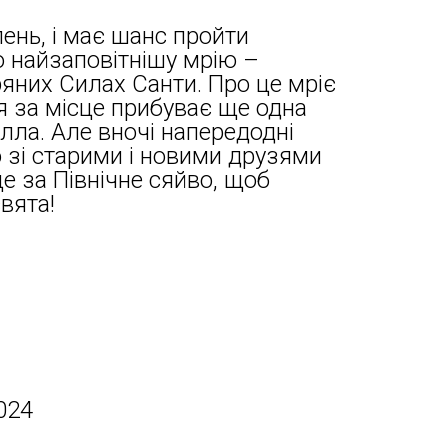
ень, і має шанс пройти
 найзаповітнішу мрію –
ряних Силах Санти. Про це мріє
я за місце прибуває ще одна
лла. Але вночі напередодні
о зі старими і новими друзями
 за Північне сяйво, щоб
вята!
024