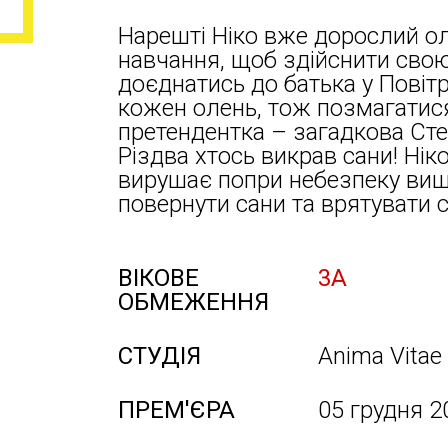
Нарешті Ніко вже дорослий ол
навчання, щоб здійснити свою
доєднатись до батька у Повіт
кожен олень, тож позмагатис
претендентка – загадкова Сте
Різдва хтось викрав сани! Нік
вирушає попри небезпеку вище
повернути сани та врятувати с
ВІКОВЕ
3А
ОБМЕЖЕННЯ
СТУДІЯ
Anima Vitae
ПРЕМ'ЄРА
05 грудня 2