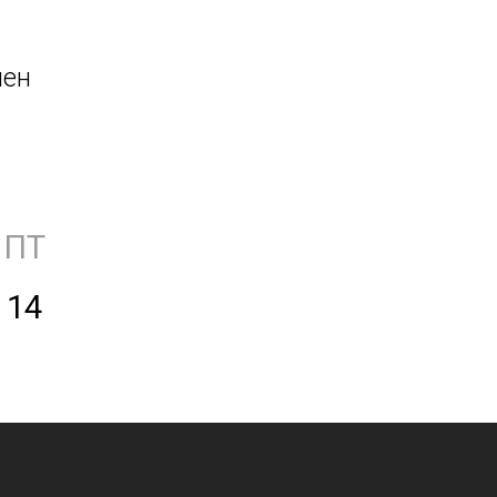
нен
ПТ
14