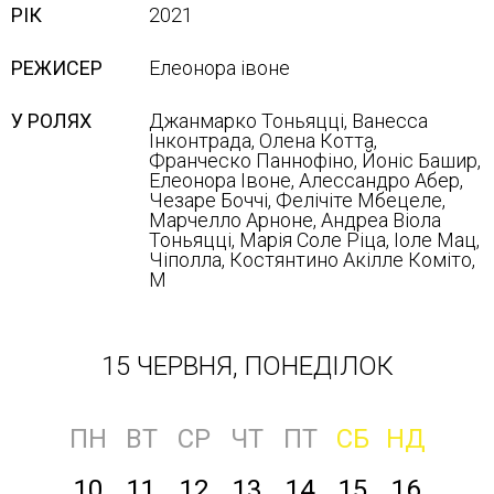
РІК
2021
РЕЖИСЕР
Елеонора івоне
У РОЛЯХ
Джанмарко Тоньяцці, Ванесса
Інконтрада, Олена Котта,
Франческо Паннофіно, Йоніс Башир,
Елеонора Івоне, Алессандро Абер,
Чезаре Боччі, Фелічіте Мбецеле,
Марчелло Арноне, Андреа Віола
Тоньяцці, Марія Соле Ріца, Іоле Мац,
Чіполла, Костянтино Акілле Коміто,
М
15 ЧЕРВНЯ, ПОНЕДІЛОК
ПН
ВТ
СР
ЧТ
ПТ
СБ
НД
10
11
12
13
14
15
16