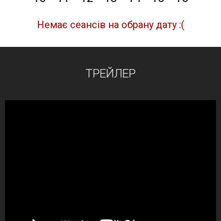
Немає сеансів на обрану дату :(
ТРЕЙЛЕР